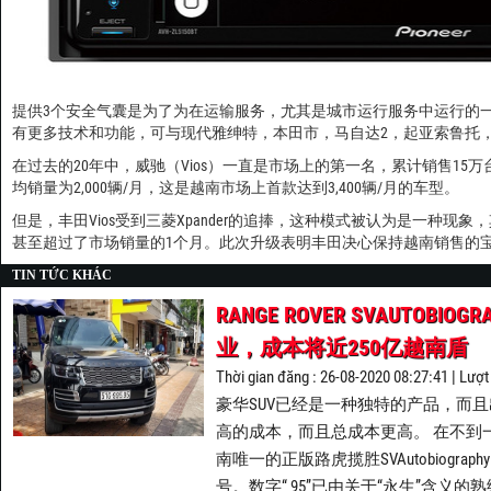
提供3个安全气囊是为了为在运输服务，尤其是城市运行服务中运行的
有更多技术和功能，可与现代雅绅特，本田市，马自达2，起亚索鲁托，B 
在过去的20年中，威驰（Vios）一直是市场上的第一名，累计销售15万
均销量为2,000辆/月，这是越南市场上首款达到3,400辆/月的车型。
但是，丰田Vios受到三菱Xpander的追捧，这种模式被认为是一种现象
甚至超过了市场销量的1个月。此次升级表明丰田决心保持越南销售的
TIN TỨC KHÁC
RANGE ROVER SVAUTOBI
业，成本将近250亿越南盾
Thời gian đăng : 26-08-2020 08:27:41 | Lượ
豪华SUV已经是一种独特的产品，而
高的成本，而且总成本更高。 在不到
南唯一的正版路虎揽胜SVAutobiograph
号。数字“ 95”已由关于“永生”含义的