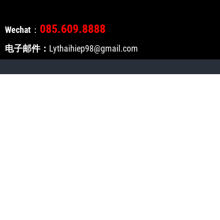
085.609.8888
Wechat
：
电子邮件：
Lythaihiep98@gmail.com