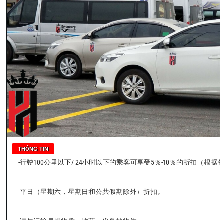
THÔNG TIN
-行驶100公里以下/ 24小时以下的乘客可享受5％-10％的折扣（根
-平日（星期六，星期日和公共假期除外）折扣。