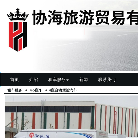
首页
介绍
租车服务
新闻
联系我们
租车服务
4-5座车
4座自动驾驶汽车