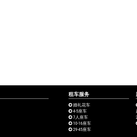
租车服务
公司
婚礼花车
4-5座车
7人座车
10-16座车
888
29-45座车