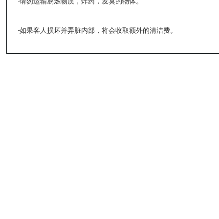
-请勿运输易燃物质，炸药，发臭的物体。
-如果客人损坏并弄脏内部，将会收取额外的清洁费。