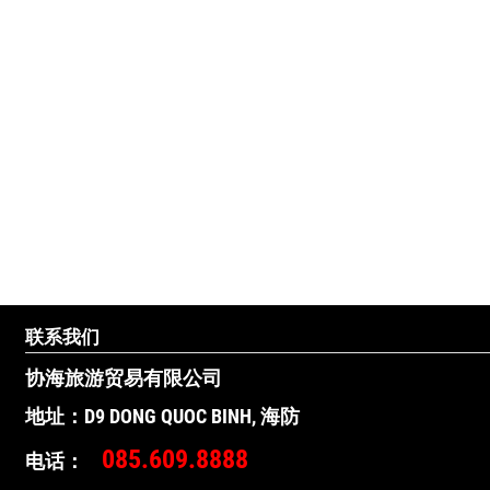
联系我们
协海旅游贸易有限
地址：D9 DONG QUOC BINH, 海防
085.609.8
电话：