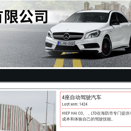
4座自动驾驶汽车
Lượt xem: 1424
HIEP HAI CO。，LTD在海防市专
成本和体验自己的驾驶技能。