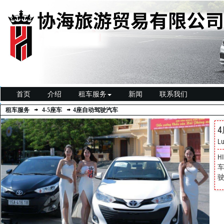
首页
介绍
租车服务
新闻
联系我们
租车服务
4-5座车
4座自动驾驶汽车
Lư
H