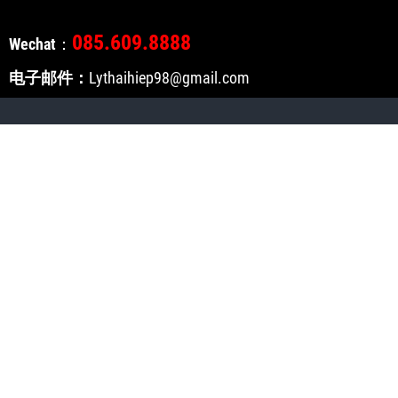
085.609.8888
Wechat
：
电子邮件：
Lythaihiep98@gmail.com